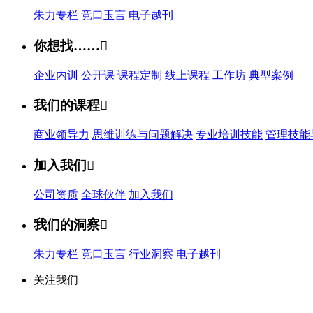
朱力专栏
竞口玉言
电子越刊
你想找……

企业内训
公开课
课程定制
线上课程
工作坊
典型案例
我们的课程

商业领导力
思维训练与问题解决
专业培训技能
管理技能
加入我们

公司资质
全球伙伴
加入我们
我们的洞察

朱力专栏
竞口玉言
行业洞察
电子越刊
关注我们