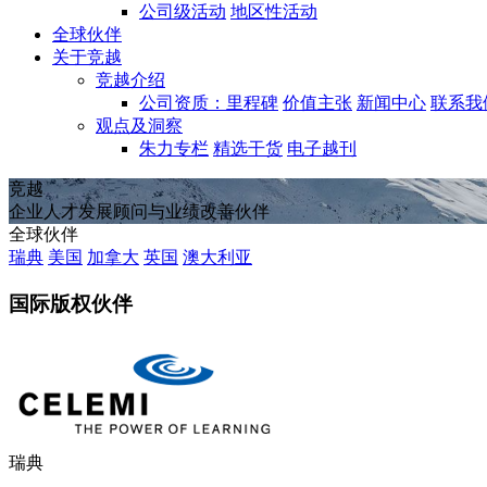
公司级活动
地区性活动
全球伙伴
关于竞越
竞越介绍
公司资质：里程碑
价值主张
新闻中心
联系我
观点及洞察
朱力专栏
精选干货
电子越刊
竞越
企业人才发展顾问与业绩改善伙伴
全球伙伴
瑞典
美国
加拿大
英国
澳大利亚
国际版权伙伴
瑞典