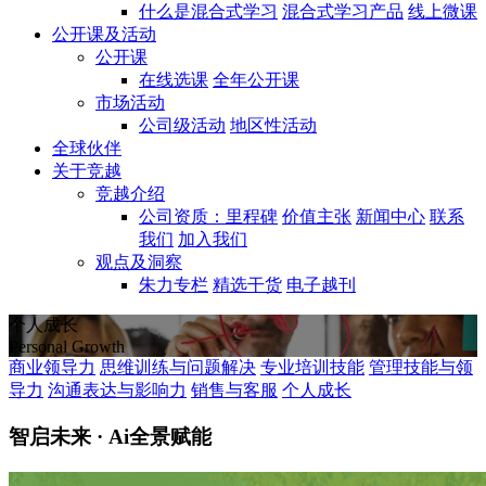
什么是混合式学习
混合式学习产品
线上微课
公开课及活动
公开课
在线选课
全年公开课
市场活动
公司级活动
地区性活动
全球伙伴
关于竞越
竞越介绍
公司资质：里程碑
价值主张
新闻中心
联系
我们
加入我们
观点及洞察
朱力专栏
精选干货
电子越刊
个人成长
Personal Growth
商业领导力
思维训练与问题解决
专业培训技能
管理技能与领
导力
沟通表达与影响力
销售与客服
个人成长
智启未来 · Ai全景赋能