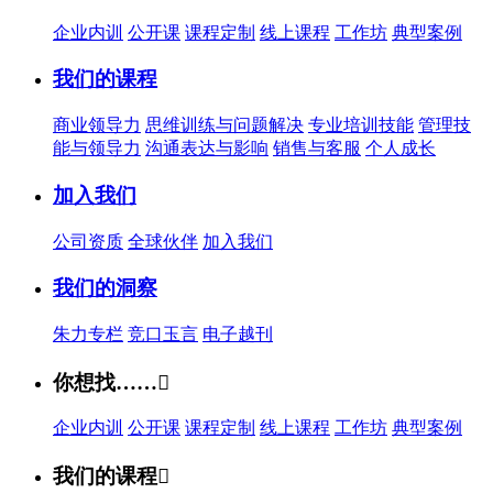
企业内训
公开课
课程定制
线上课程
工作坊
典型案例
我们的课程
商业领导力
思维训练与问题解决
专业培训技能
管理技
能与领导力
沟通表达与影响
销售与客服
个人成长
加入我们
公司资质
全球伙伴
加入我们
我们的洞察
朱力专栏
竞口玉言
电子越刊
你想找……

企业内训
公开课
课程定制
线上课程
工作坊
典型案例
我们的课程
