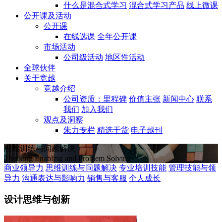
什么是混合式学习
混合式学习产品
线上微课
公开课及活动
公开课
在线选课
全年公开课
市场活动
公司级活动
地区性活动
全球伙伴
关于竞越
竞越介绍
公司资质：里程碑
价值主张
新闻中心
联系
我们
加入我们
观点及洞察
朱力专栏
精选干货
电子越刊
思维训练与问题解决
Thinking Enabling and Problem Solving
商业领导力
思维训练与问题解决
专业培训技能
管理技能与领
导力
沟通表达与影响力
销售与客服
个人成长
设计思维与创新