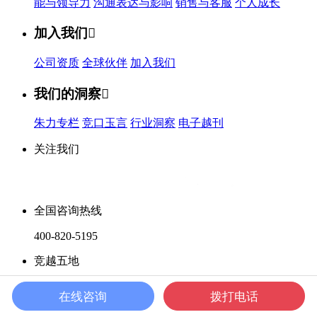
能与领导力
沟通表达与影响
销售与客服
个人成长
加入我们

公司资质
全球伙伴
加入我们
我们的洞察

朱力专栏
竞口玉言
行业洞察
电子越刊
关注我们
全国咨询热线
400-820-5195
竞越五地
北京
|
上海
|
广州
|
深圳
|
成都
在线咨询
拨打电话
版权所有 © 2011 竞越顾问公司
粤ICP备05137830号