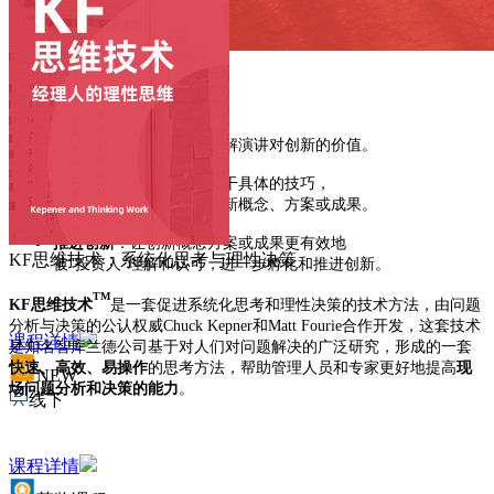
创新演讲力
本课程能够帮助学员：
提升意识
：让学员重新理解演讲对创新的价值。
改善技能
：让学员学会若干具体的技巧，
从而更生动有力的呈现创新概念、方案或成果。
推进创新
：让创新概念方案或成果更有效地
KF思维技术：系统化思考与理性决策
被
“投资人”理解和认可，进一步孵化和推进创新。
TM
K
F
思维技术
是一套促进系统化思考和理性决策的技术方法，由问题
分析与决策的公认权威Chuck Kepner和Matt Fourie合作开发，
这套技术
课程详情
是知名智库兰德公司基于对人们对问题解决的广泛研究，形成的一套
快速、高效、易操作
的思考方法，帮助管理人员和专家更好地提高
现
NEW
场问题分析和决策的能力
。
线下
课程详情