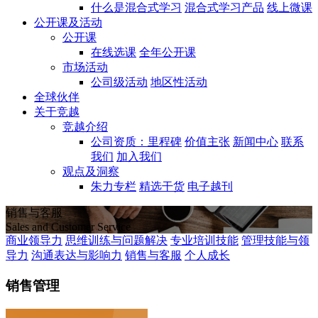
什么是混合式学习
混合式学习产品
线上微课
公开课及活动
公开课
在线选课
全年公开课
市场活动
公司级活动
地区性活动
全球伙伴
关于竞越
竞越介绍
公司资质：里程碑
价值主张
新闻中心
联系
我们
加入我们
观点及洞察
朱力专栏
精选干货
电子越刊
销售与客服
Sales and Customer Service
商业领导力
思维训练与问题解决
专业培训技能
管理技能与领
导力
沟通表达与影响力
销售与客服
个人成长
销售管理