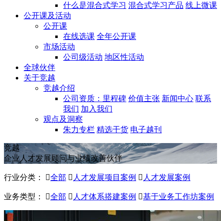
什么是混合式学习
混合式学习产品
线上微课
公开课及活动
公开课
在线选课
全年公开课
市场活动
公司级活动
地区性活动
全球伙伴
关于竞越
竞越介绍
公司资质：里程碑
价值主张
新闻中心
联系
我们
加入我们
观点及洞察
朱力专栏
精选干货
电子越刊
竞越
企业人才发展顾问与业绩改善伙伴
行业分类：

全部

人才发展项目案例

人才发展案例
业务类型：

全部

人才体系搭建案例

基于业务工作坊案例