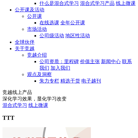
什么是混合式学习
混合式学习产品
线上微课
公开课及活动
公开课
在线选课
全年公开课
市场活动
公司级活动
地区性活动
全球伙伴
关于竞越
竞越介绍
公司资质：里程碑
价值主张
新闻中心
联系
我们
加入我们
观点及洞察
朱力专栏
精选干货
电子越刊
竞越线上产品
深化学习效果，显化学习改变
混合式学习
线上微课
TTT