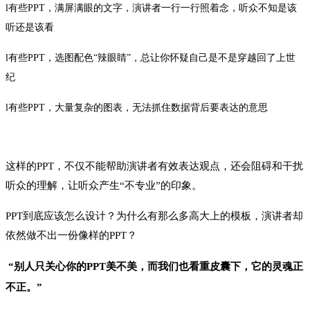
l
有些PPT，满屏满眼的文字，演讲者一行一行照着念，听众不知是该
听还是该看
l
有些PPT，选图配色“辣眼睛”，总让你怀疑自己是不是穿越回了上世
纪
l
有些PPT，大量复杂的图表，无法抓住数据背后要表达的意思
这样的
PPT，不仅不能帮助演讲者有效表达观点，还会阻碍和干扰
听众的理解，让听众产生“不专业”的印象。
PPT到底应该怎么设计？为什么有那么多高大上的模板，演讲者却
依然做不出一份像样的PPT？
“别人只关心你的
PPT美不美，而
我们也
看重皮囊下
，
它的灵魂正
不正
。
”