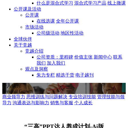
什么是混合式学习
混合式学习产品
线上微课
公开课及活动
公开课
在线选课
全年公开课
市场活动
公司级活动
地区性活动
全球伙伴
关于竞越
竞越介绍
公司资质：里程碑
价值主张
新闻中心
联系
我们
加入我们
观点及洞察
朱力专栏
精选干货
电子越刊
个人成长
Personal Growth
商业领导力
思维训练与问题解决
专业培训技能
管理技能与领
导力
沟通表达与影响力
销售与客服
个人成长
“三高”PPT达人养成计划-Ai版