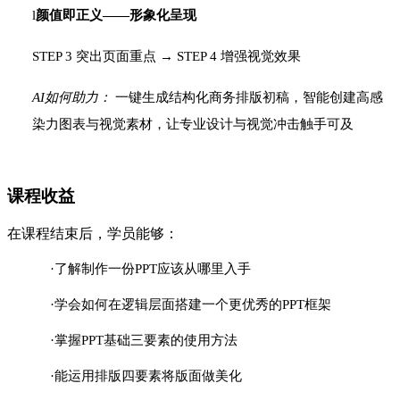
l
颜值即正义
——
形象化呈现
STEP
3
突出页面重点
→
STEP
4
增强视觉效果
AI如何助力：
一键生成结构化商务排版初稿，智能创建高感
染力图表与视觉素材，让专业设计与视觉冲击触手可及
课程收益
在课程结束后，学员能够：
·了解制作一份
PPT应该从哪里入手
·学会如何在逻辑层面搭建一个更优秀的
PPT框架
·掌握
PPT基础三要素的使用方法
·能运用排版四要素将版面做美化