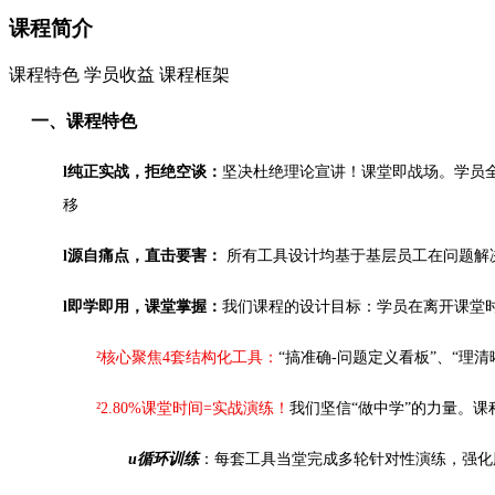
课程简介
课程特色 学员收益 课程框架
一、课程特色
l
纯正实战，拒绝空谈：
坚决杜绝理论宣讲！课堂即战场。学员
移
l
源自痛点，直击要害：
所有工具设计均基于基层员工在问题解
l
即学即用，课堂掌握：
我们课程的设计目标：学员在离开课堂
²
核心聚焦4套结构化工具：
“搞准确-问题定义看板”、“理
²
2.80%课堂时间=实战演练！
我们坚信“做中学”的力量。
u
循环训练
：每套工具当堂完成多轮针对性演练，强化