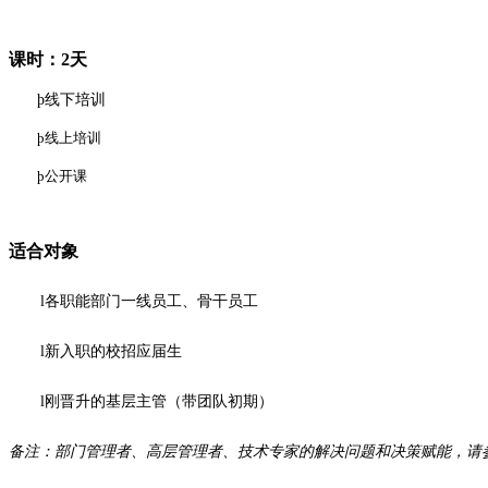
课时：2天
þ
线下培训
þ
线上培训
þ
公开课
适合对象
l
各职能部门一线员工、骨干员工
l
新入职的校招应届生
l
刚晋升的基层主管（带团队初期）
备注：部门管理者、高层管理者、技术专家的解决问题和决策赋能，请