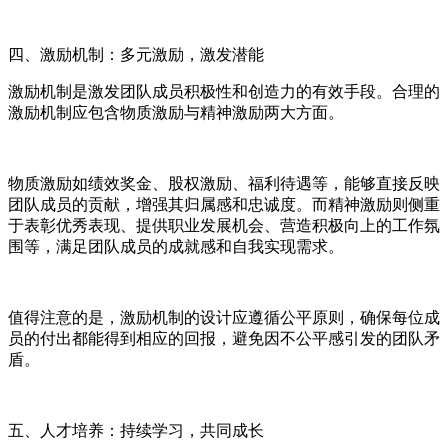
四、激励机制：多元激励，激发潜能
激励机制是激发团队成员积极性和创造力的有效手段。合理的
激励机制应包含物质激励与精神激励两大方面。
物质激励如绩效奖金、股权激励、福利待遇等，能够直接反映
团队成员的贡献，增强其归属感和忠诚度。而精神激励则侧重
于表彰优秀表现、提供职业发展机会、营造积极向上的工作氛
围等，满足团队成员的成就感和自我实现需求。
值得注意的是，激励机制的设计应遵循公平原则，确保每位成
员的付出都能得到相应的回报，避免因不公平感引发的团队矛
盾。
五、人才培养：持续学习，共同成长