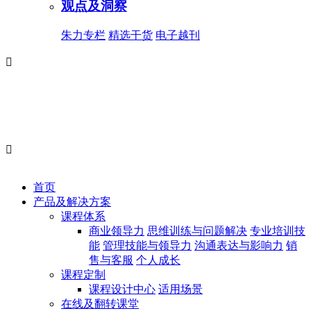
观点及洞察
朱力专栏
精选干货
电子越刊


首页
产品及解决方案
课程体系
商业领导力
思维训练与问题解决
专业培训技
能
管理技能与领导力
沟通表达与影响力
销
售与客服
个人成长
课程定制
课程设计中心
适用场景
在线及翻转课堂