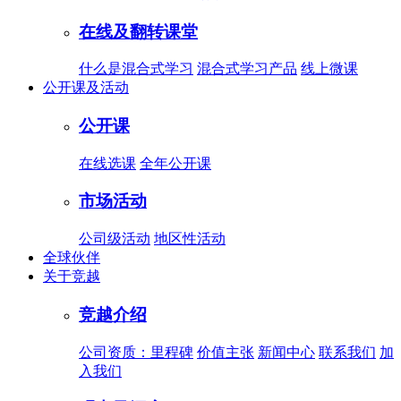
在线及翻转课堂
什么是混合式学习
混合式学习产品
线上微课
公开课及活动
公开课
在线选课
全年公开课
市场活动
公司级活动
地区性活动
全球伙伴
关于竞越
竞越介绍
公司资质：里程碑
价值主张
新闻中心
联系我们
加
入我们