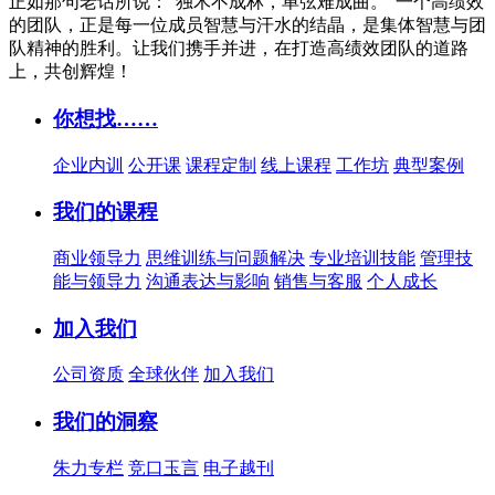
正如那句老话所说：“独木不成林，单弦难成曲。”一个高绩效
的团队，正是每一位成员智慧与汗水的结晶，是集体智慧与团
队精神的胜利。让我们携手并进，在打造高绩效团队的道路
上，共创辉煌！
你想找……
企业内训
公开课
课程定制
线上课程
工作坊
典型案例
我们的课程
商业领导力
思维训练与问题解决
专业培训技能
管理技
能与领导力
沟通表达与影响
销售与客服
个人成长
加入我们
公司资质
全球伙伴
加入我们
我们的洞察
朱力专栏
竞口玉言
电子越刊