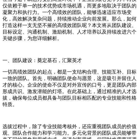
仅依赖于单一的技术优势或市场机遇，而更多地取决于团队的
凝聚力和执行力。一个高绩效的团队，能够迅速适应市场变
化，高效解决复杂问题，持续推动企业向前发展。那么，如何
打造这样一支无坚不摧的高绩效团队呢？本文将从团队建设、
目标设定、沟通机制、激励机制、人才培养以及持续改进六个
关键步骤，为您详细解析。
一、团队建设：奠定基石，汇聚英才
一切高绩效团队的起点，都是一支结构合理、技能互补、目标
一致的团队。首先，明确团队使命与愿景，这是吸引并留住人
才的核心。企业的使命不仅是对外宣传的口号，更是团队内部
形成共识、激发潜能的灯塔。在此基础上，通过精准的人才选
拔，确保每位成员都具备与团队目标相匹配的专业技能和性格
特质。
选拔过程中，除了专业技能考核外，还应重视团队成员的价值
观、团队合作能力和学习能力。多元化背景的团队成员能够带