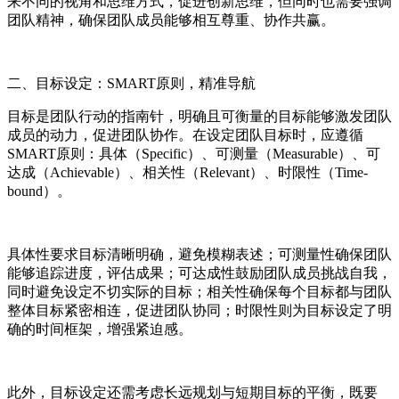
来不同的视角和思维方式，促进创新思维，但同时也需要强调
团队精神，确保团队成员能够相互尊重、协作共赢。
二、目标设定：SMART原则，精准导航
目标是团队行动的指南针，明确且可衡量的目标能够激发团队
成员的动力，促进团队协作。在设定团队目标时，应遵循
SMART原则：具体（Specific）、可测量（Measurable）、可
达成（Achievable）、相关性（Relevant）、时限性（Time-
bound）。
具体性要求目标清晰明确，避免模糊表述；可测量性确保团队
能够追踪进度，评估成果；可达成性鼓励团队成员挑战自我，
同时避免设定不切实际的目标；相关性确保每个目标都与团队
整体目标紧密相连，促进团队协同；时限性则为目标设定了明
确的时间框架，增强紧迫感。
此外，目标设定还需考虑长远规划与短期目标的平衡，既要