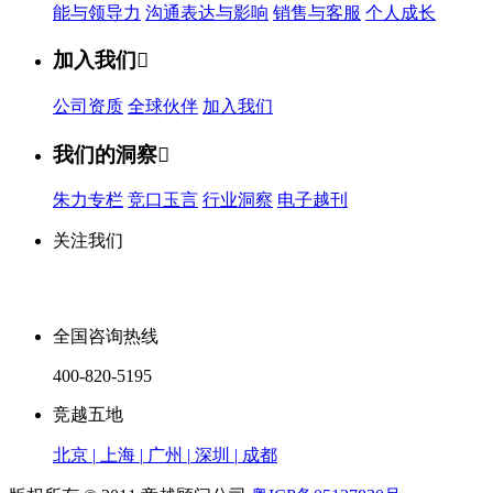
能与领导力
沟通表达与影响
销售与客服
个人成长
加入我们

公司资质
全球伙伴
加入我们
我们的洞察

朱力专栏
竞口玉言
行业洞察
电子越刊
关注我们
全国咨询热线
400-820-5195
竞越五地
北京
|
上海
|
广州
|
深圳
|
成都