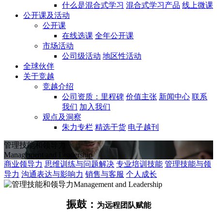
什么是混合式学习
混合式学习产品
线上微课
公开课及活动
公开课
在线选课
全年公开课
市场活动
公司级活动
地区性活动
全球伙伴
关于竞越
竞越介绍
公司资质：里程碑
价值主张
新闻中心
联系
我们
加入我们
观点及洞察
朱力专栏
精选干货
电子越刊
管理技能和领导力
Management and Leadership
商业领导力
思维训练与问题解决
专业培训技能
管理技能与领
导力
沟通表达与影响力
销售与客服
个人成长
振鼓：
为远程团队赋能